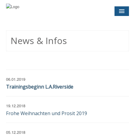
NEWS
& INFOS
News & Infos
SOCCER CONCEPT
FÜR VEREINE
TERMINE
UND SPIELTAGE
06.01.2019
Trainingsbeginn L.A.Riverside
KONTAKT
IMPRESSUM
19.12.2018
DATENSCHUTZ
EINWILLIGUNG
Frohe Weihnachten und Prosit 2019
05.12.2018