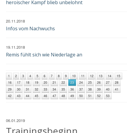
heroischer Kampf blieb unbelohnt
20.11.2018
Infos vom Nachwuchs
19.11.2018
Remis fühlt sich wie Niederlage an
1
2
3
4
5
6
7
8
9
10
11
12
13
14
15
16
17
18
19
20
21
22
23
24
25
26
27
28
29
30
31
32
33
34
35
36
37
38
39
40
41
42
43
44
45
46
47
48
49
50
51
52
53
06.01.2019
Trainingsbeginn