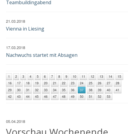
Teambuildingabend
21.03.2018
Vienna in Liesing
17.03.2018
Nachwuchs startet mit Absagen
1
2
3
4
5
6
7
8
9
10
11
12
13
14
15
16
17
18
19
20
21
22
23
24
25
26
27
28
29
30
31
32
33
34
35
36
37
38
39
40
41
42
43
44
45
46
47
48
49
50
51
52
53
05.04.2018
Vorschau Wochenende