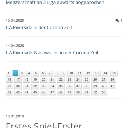
Meisterschaft ab 3.Liga abwärts abgebrochen
15.04.2020
1
L.A.Riverside in der Corona Zeit
14.04.2020
L.A.Riverside-Nachwuchs in der Corona Zeit
1
2
3
4
5
6
7
8
9
10
11
12
13
14
15
16
17
18
19
20
21
22
23
24
25
26
27
28
29
30
31
32
33
34
35
36
37
38
39
40
41
42
43
44
45
46
47
48
49
50
51
52
53
18.01.2019
Erstes Spiel-Erster