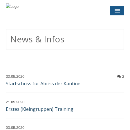
NEWS
& INFOS
News & Infos
SOCCER CONCEPT
FÜR VEREINE
TERMINE
UND SPIELTAGE
23.05.2020
2
Startschuss für Abriss der Kantine
KONTAKT
IMPRESSUM
21.05.2020
DATENSCHUTZ
EINWILLIGUNG
Erstes (Kleingruppen) Training
03.05.2020