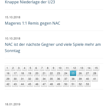
Knappe Niederlage der U23
15.10.2018
Mageres 1:1 Remis gegen NAC
10.10.2018
NAC ist der nächste Gegner und viele Spiele mehr am
Sonntag
1
2
3
4
5
6
7
8
9
10
11
12
13
14
15
16
17
18
19
20
21
22
23
24
25
26
27
28
29
30
31
32
33
34
35
36
37
38
39
40
41
42
43
44
45
46
47
48
49
50
51
52
53
18.01.2019