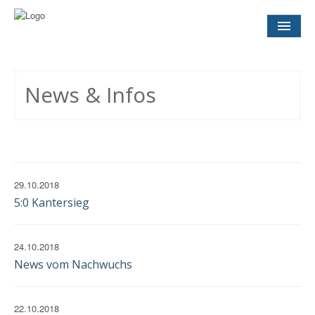
NEWS
& INFOS
News & Infos
SOCCER CONCEPT
FÜR VEREINE
TERMINE
UND SPIELTAGE
29.10.2018
5:0 Kantersieg
KONTAKT
24.10.2018
IMPRESSUM
News vom Nachwuchs
DATENSCHUTZ
EINWILLIGUNG
22.10.2018