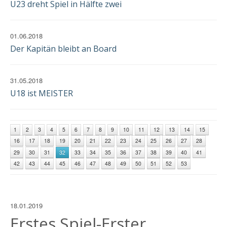
U23 dreht Spiel in Hälfte zwei
01.06.2018
Der Kapitän bleibt an Board
31.05.2018
U18 ist MEISTER
1
2
3
4
5
6
7
8
9
10
11
12
13
14
15
16
17
18
19
20
21
22
23
24
25
26
27
28
29
30
31
32
33
34
35
36
37
38
39
40
41
42
43
44
45
46
47
48
49
50
51
52
53
18.01.2019
Erstes Spiel-Erster