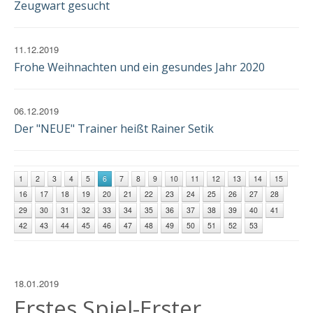
Zeugwart gesucht
11.12.2019
Frohe Weihnachten und ein gesundes Jahr 2020
06.12.2019
Der "NEUE" Trainer heißt Rainer Setik
1
2
3
4
5
6
7
8
9
10
11
12
13
14
15
16
17
18
19
20
21
22
23
24
25
26
27
28
29
30
31
32
33
34
35
36
37
38
39
40
41
42
43
44
45
46
47
48
49
50
51
52
53
18.01.2019
Erstes Spiel-Erster