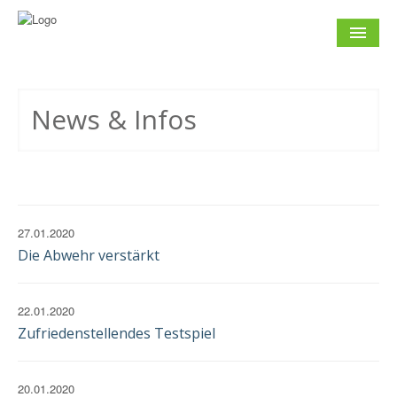
NEWS
& INFOS
News & Infos
SOCCER CONCEPT
FÜR VEREINE
TERMINE
UND SPIELTAGE
27.01.2020
Die Abwehr verstärkt
KONTAKT
IMPRESSUM
22.01.2020
DATENSCHUTZ
EINWILLIGUNG
Zufriedenstellendes Testspiel
20.01.2020