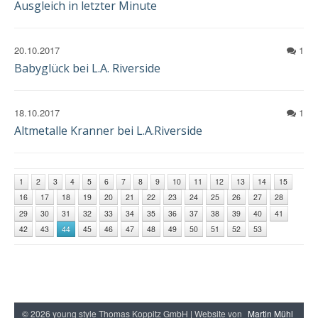
Ausgleich in letzter Minute
20.10.2017
1
Babyglück bei L.A. Riverside
18.10.2017
1
Altmetalle Kranner bei L.A.Riverside
1
2
3
4
5
6
7
8
9
10
11
12
13
14
15
16
17
18
19
20
21
22
23
24
25
26
27
28
29
30
31
32
33
34
35
36
37
38
39
40
41
42
43
44
45
46
47
48
49
50
51
52
53
© 2026 young style Thomas Koppitz GmbH | Website von
Martin Mühl