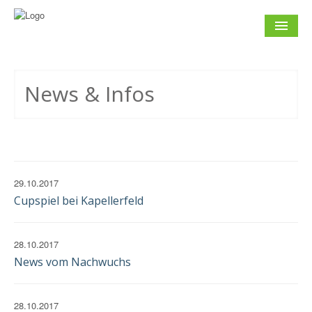
NEWS
& INFOS
News & Infos
SOCCER CONCEPT
FÜR VEREINE
TERMINE
UND SPIELTAGE
29.10.2017
Cupspiel bei Kapellerfeld
KONTAKT
IMPRESSUM
28.10.2017
DATENSCHUTZ
EINWILLIGUNG
News vom Nachwuchs
28.10.2017