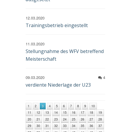
12.03.2020
Trainingsbetrieb eingestellt
11.03.2020
Stellungnahme des WFV betreffend
Meisterschaft
09.03.2020
4
verdiente Niederlage der U23
1
2
3
4
5
6
7
8
9
10
11
12
13
14
15
16
17
18
19
20
21
22
23
24
25
26
27
28
29
30
31
32
33
34
35
36
37