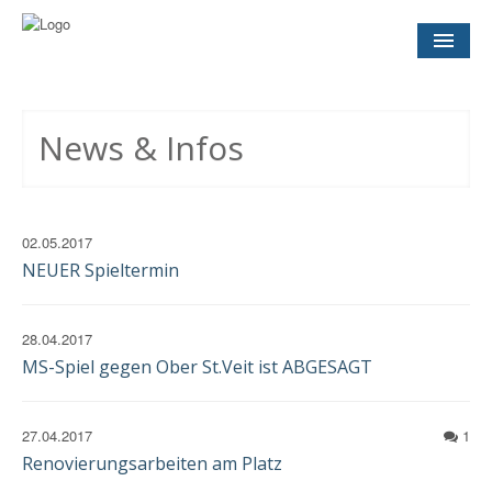
NEWS
& INFOS
News & Infos
SOCCER CONCEPT
FÜR VEREINE
TERMINE
UND SPIELTAGE
02.05.2017
NEUER Spieltermin
KONTAKT
28.04.2017
IMPRESSUM
MS-Spiel gegen Ober St.Veit ist ABGESAGT
DATENSCHUTZ
EINWILLIGUNG
27.04.2017
1
Renovierungsarbeiten am Platz