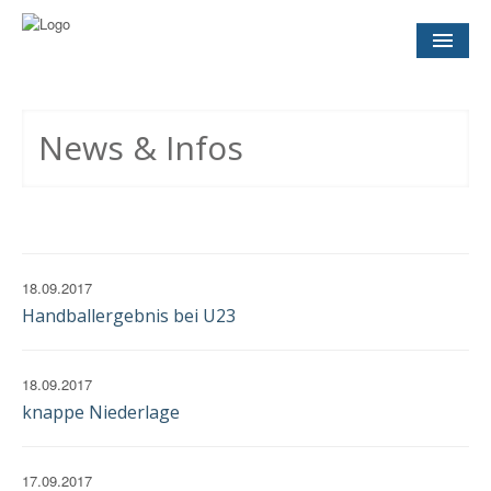
NEWS
& INFOS
News & Infos
SOCCER CONCEPT
FÜR VEREINE
TERMINE
UND SPIELTAGE
18.09.2017
Handballergebnis bei U23
KONTAKT
IMPRESSUM
18.09.2017
DATENSCHUTZ
EINWILLIGUNG
knappe Niederlage
17.09.2017