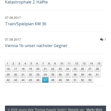
Katastrophale 2. Hälfte
07.09.2017
Train/Spielplan KW 36
07.09.2017
1
Vienna 1b unser nächster Gegner
1
2
3
4
5
6
7
8
9
10
11
12
13
14
15
16
17
18
19
20
21
22
23
24
25
26
27
28
29
30
31
32
33
34
35
36
37
38
39
40
41
42
43
44
45
46
47
48
49
50
51
52
53
© 2026 young style Thomas Koppitz GmbH | Website von
Martin Mühl