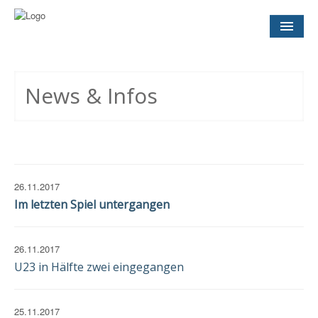
NEWS
& INFOS
News & Infos
SOCCER CONCEPT
FÜR VEREINE
TERMINE
UND SPIELTAGE
26.11.2017
Im letzten Spiel untergangen
KONTAKT
IMPRESSUM
26.11.2017
DATENSCHUTZ
EINWILLIGUNG
U23 in Hälfte zwei eingegangen
25.11.2017