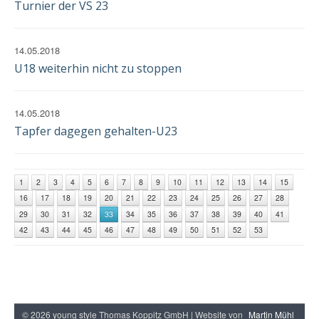
Turnier der VS 23
14.05.2018
U18 weiterhin nicht zu stoppen
14.05.2018
Tapfer dagegen gehalten-U23
1
2
3
4
5
6
7
8
9
10
11
12
13
14
15
16
17
18
19
20
21
22
23
24
25
26
27
28
29
30
31
32
33
34
35
36
37
38
39
40
41
42
43
44
45
46
47
48
49
50
51
52
53
© 2026 young style Thomas Koppitz GmbH | Website von
Martin Mühl