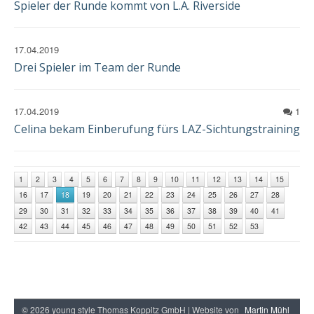
Spieler der Runde kommt von L.A. Riverside
17.04.2019
Drei Spieler im Team der Runde
17.04.2019
1
Celina bekam Einberufung fürs LAZ-Sichtungstraining
1
2
3
4
5
6
7
8
9
10
11
12
13
14
15
16
17
18
19
20
21
22
23
24
25
26
27
28
29
30
31
32
33
34
35
36
37
38
39
40
41
42
43
44
45
46
47
48
49
50
51
52
53
© 2026 young style Thomas Koppitz GmbH | Website von
Martin Mühl