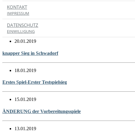
KONTAKT
24.01.2019
IMPRESSUM
Lehrstunde bei Wr. Viktoria
DATENSCHUTZ
EINWILLIGUNG
20.01.2019
knapper Sieg in Schwadorf
18.01.2019
Erstes Spiel-Erster Testspielsieg
15.01.2019
ÄNDERUNG der Vorbereitungsspiele
13.01.2019