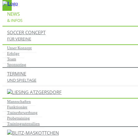
NEWS
& INFOS
News & Infos
03.02.2019
SOCCER CONCEPT
FÜR VEREINE
Beeindruckendes Auftreten bei Sport
Unser Konzept
Erfolge
Team
28.01.2019
Sponsoring
TERMINE
Franz, "die gute Fee"
UND SPIELTAGE
28.01.2019
Mannschaften
U23 startet mit Niederlage
Funktionäre
Trainerbewerbung
Probetraining
28.01.2019
Trainingsutensilien
starke zweite Hälfte