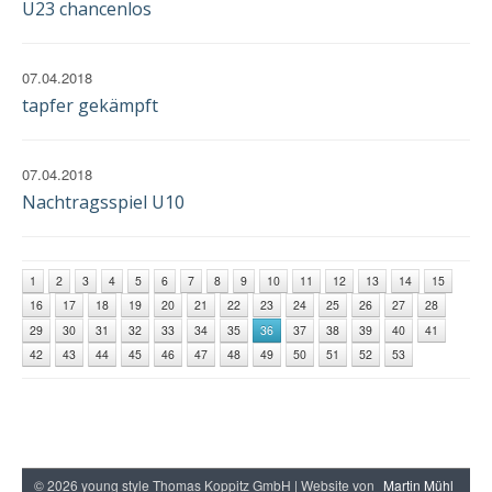
U23 chancenlos
07.04.2018
tapfer gekämpft
07.04.2018
Nachtragsspiel U10
1
2
3
4
5
6
7
8
9
10
11
12
13
14
15
16
17
18
19
20
21
22
23
24
25
26
27
28
29
30
31
32
33
34
35
36
37
38
39
40
41
42
43
44
45
46
47
48
49
50
51
52
53
© 2026 young style Thomas Koppitz GmbH | Website von
Martin Mühl